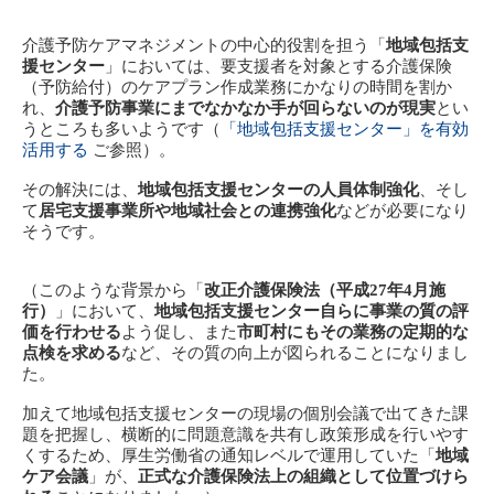
介護予防ケアマネジメントの中心的役割を担う「
地域包括支
援センター
」においては、要支援者を対象とする介護保険
（予防給付）のケアプラン作成業務にかなりの時間を割か
れ、
介護予防事業にまでなかなか手が回らないのが現実
とい
うところも多いようです（
「地域包括支援センター」を有効
活用する
ご参照）。
その解決には、
地域包括支援センターの人員体制強化
、そし
て
居宅支援事業所や地域社会との連携強化
などが必要になり
そうです。
（このような背景から「
改正介護保険法（平成27年4月施
行）
」において、
地域包括支援センター自らに事業の質の評
価を行わせる
よう促し、また
市町村にもその業務の定期的な
点検を求める
など、その質の向上が図られることになりまし
た。
加えて地域包括支援センターの現場の個別会議で出てきた課
題を把握し、横断的に問題意識を共有し政策形成を行いやす
くするため、厚生労働省の通知レベルで運用していた「
地域
ケア会議
」が、
正式な介護保険法上の組織として位置づけら