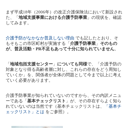
まず平成18年（2006年）の改正介護保険法において新設され
た、「
地域支援事業における介護予防事業
」の現状を、確認
してみます。
介護予防がなかなか普及しない理由
でも記したとおり、そ
もそもこの市区町村が実施する「
介護予防事業
」
そのもの
が、普及活動・PR不足もあって十分に知られていません
。
「
地域包括支援センター
」
についても同様
で、「介護予防の
対象となり得る高齢者層に対し、これらの存在をどう周知し
ていくか」を、関係者が全体の問題として今まで以上に考え
ていく必要があります。
介護予防事業が知られていないのですから、その内訳メニュ
ーである「
基本チェックリスト
」が、その存在すらよく知ら
れていないのは当然です（基本チェックリストは、
「基本チ
ェックリスト」とは
をご参照）。