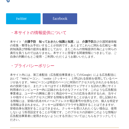
る
twitter
facebook
・本サイトの情報提供について
本サイト「
介護予防 知っておきたい知識と知恵
」は、
介護予防
及び介護関連情報
の収集・整理をお手伝いすることが目的です。あくまでこれらに関わる広範な一般
的知識及び情報の提供を趣旨としており、またこれらの情報提供行為により何らの
責任を負うものではありません。本サイトに登場する関連情報につきましては、ご
自身の判断のもとご使用・ご利用いただくようお願いいたします。
・プライバシーポリシー
本サイト内には、第三者配信（広告配信事業者としてのGoogle）による広告配信に
おいて「Webビーコン」「cookie（クッキー）」と呼ばれる技術を使用しているペー
ジがあります。Webビーコンは特定のページに何回のアクセスがなされたかを知るた
めの技術であり、またクッキーはサイト利用者がウェブサイトを訪れた際にサイト
利用者のコンピューター内に記録される小さなファイルです。このような広告配信
事業者は、ユーザーの興味に基づく商品やサービスの広告を表示するため、当サイ
トや他サイトへのアクセスに関する情報を使用することがあります。但し記録され
る情報には、皆様の氏名やEメールアドレスや電話番号や住所などの、個人を特定す
る情報は含まれません。クッキーは皆様のブラウザを識別することはできますが、
皆様自身を識別することはできません。クッキーを受け入れたくない場合は、使用
しないよう拒否設定することが可能です。このプロセスの詳細やこのような情報が
広告配信事業者に使用されないようにする方法については
こちら
をクリックしてく
ださい。