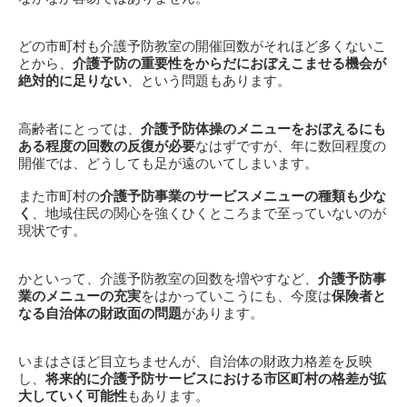
どの市町村も介護予防教室の開催回数がそれほど多くないこ
とから、
介護予防の重要性をからだにおぼえこませる機会が
絶対的に足りない
、という問題もあります。
高齢者にとっては、
介護予防体操のメニューをおぼえるにも
ある程度の回数の反復が必要
なはずですが、年に数回程度の
開催では、どうしても足が遠のいてしまいます。
また市町村の
介護予防事業のサービスメニューの種類も少な
く
、地域住民の関心を強くひくところまで至っていないのが
現状です。
かといって、介護予防教室の回数を増やすなど、
介護予防事
業のメニューの充実
をはかっていこうにも、今度は
保険者と
なる自治体の財政面の問題
があります。
いまはさほど目立ちませんが、自治体の財政力格差を反映
し、
将来的に介護予防サービスにおける市区町村の格差が拡
大していく可能性
もあります。