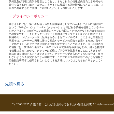
的知識及び情報の提供を趣旨としており、またこれらの情報提供行為により何らの
責任を負うものではありません。本サイトに登場する関連情報につきましては、ご
自身の判断のもとご使用・ご利用いただくようお願いいたします。
・プライバシーポリシー
本サイト内には、第三者配信（広告配信事業者としてのGoogle）による広告配信に
おいて「Webビーコン」「cookie（クッキー）」と呼ばれる技術を使用しているペー
ジがあります。Webビーコンは特定のページに何回のアクセスがなされたかを知るた
めの技術であり、またクッキーはサイト利用者がウェブサイトを訪れた際にサイト
利用者のコンピューター内に記録される小さなファイルです。このような広告配信
事業者は、ユーザーの興味に基づく商品やサービスの広告を表示するため、当サイ
トや他サイトへのアクセスに関する情報を使用することがあります。但し記録され
る情報には、皆様の氏名やEメールアドレスや電話番号や住所などの、個人を特定す
る情報は含まれません。クッキーは皆様のブラウザを識別することはできますが、
皆様自身を識別することはできません。クッキーを受け入れたくない場合は、使用
しないよう拒否設定することが可能です。このプロセスの詳細やこのような情報が
広告配信事業者に使用されないようにする方法については
こちら
をクリックしてく
ださい。
先頭へ戻る
（C）2008-2025 介護予防 これだけは知っておきたい知識と知恵 All rights reserved