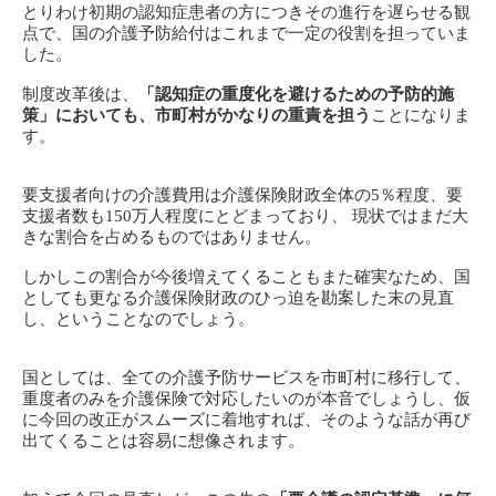
とりわけ初期の認知症患者の方につきその進行を遅らせる観
点で、国の介護予防給付はこれまで一定の役割を担っていま
した。
制度改革後は、
「認知症の重度化を避けるための予防的施
策」においても、市町村がかなりの重責を担う
ことになりま
す。
要支援者向けの介護費用は介護保険財政全体の5％程度、要
支援者数も150万人程度にとどまっており、 現状ではまだ大
きな割合を占めるものではありません。
しかしこの割合が今後増えてくることもまた確実なため、国
としても更なる介護保険財政のひっ迫を勘案した末の見直
し、ということなのでしょう。
国としては、全ての介護予防サービスを市町村に移行して、
重度者のみを介護保険で対応したいのが本音でしょうし、仮
に今回の改正がスムーズに着地すれば、そのような話が再び
出てくることは容易に想像されます。