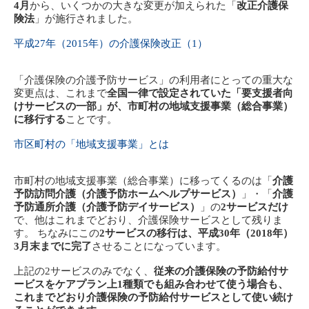
4月
から、いくつかの大きな変更が加えられた「
改正介護保
険法
」が施行されました。
平成27年（2015年）の介護保険改正（1）
「介護保険の介護予防サービス」の利用者にとっての重大な
変更点は、これまで
全国一律で設定されていた「要支援者向
けサービスの一部」が、市町村の地域支援事業（総合事業）
に移行する
ことです。
市区町村の「地域支援事業」とは
市町村の地域支援事業（総合事業）に移ってくるのは「
介護
予防訪問介護（介護予防ホームヘルプサービス）
」・「
介護
予防通所介護（介護予防デイサービス）
」の
2サービスだけ
で、他はこれまでどおり、介護保険サービスとして残りま
す。 ちなみにこの
2サービスの移行は、平成30年（2018年）
3月末までに完了
させることになっています。
上記の2サービスのみでなく、
従来の介護保険の予防給付サ
ービスをケアプラン上1種類でも組み合わせて使う場合も、
これまでどおり介護保険の予防給付サービスとして使い続け