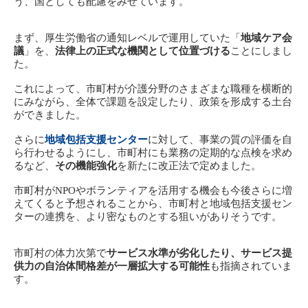
う、国としても配慮をみせています。
まず、厚生労働省の通知レベルで運用していた「
地域ケア会
議
」を、
法律上の正式な機関として位置づける
ことにしまし
た。
これによって、市町村が介護分野のさまざまな職種を横断的
にみながら、全体で課題を設定したり、政策を形成する土台
ができました。
さらに
地域包括支援センター
に対して、事業の質の評価を自
ら行わせるようにし、市町村にも業務の定期的な点検を求め
るなど、
その機能強化
を新たに改正法で定めました。
市町村がNPOやボランティアを活用する機会も今後さらに増
えてくると予想されることから、市町村と地域包括支援セン
ターの連携を、より密なものとする狙いがありそうです。
市町村の体力次第で
サービス水準が劣化したり、サービス提
供力の自治体間格差が一層拡大する可能性
も指摘されていま
す。