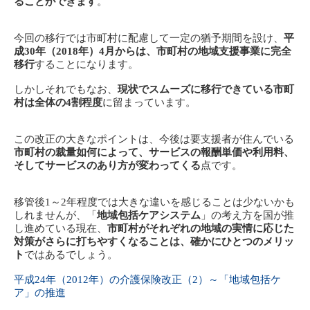
ることができます
。
今回の移行では市町村に配慮して一定の猶予期間を設け、
平
成30年（2018年）4月からは、市町村の地域支援事業に完全
移行
することになります。
しかしそれでもなお、
現状でスムーズに移行できている市町
村は全体の4割程度
に留まっています。
この改正の大きなポイントは、今後は要支援者が住んでいる
市町村の裁量如何によって、サービスの報酬単価や利用料、
そしてサービスのあり方が変わってくる
点です。
移管後1～2年程度では大きな違いを感じることは少ないかも
しれませんが、「
地域包括ケアシステム
」の考え方を国が推
し進めている現在、
市町村がそれぞれの地域の実情に応じた
対策がさらに打ちやすくなることは、確かにひとつのメリッ
ト
ではあるでしょう。
平成24年（2012年）の介護保険改正（2）～「地域包括ケ
ア」の推進